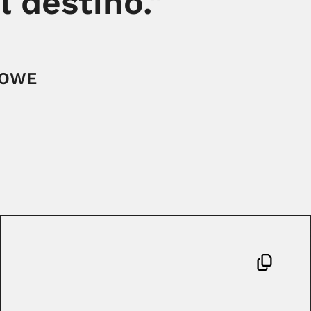
l destino."
LOWE