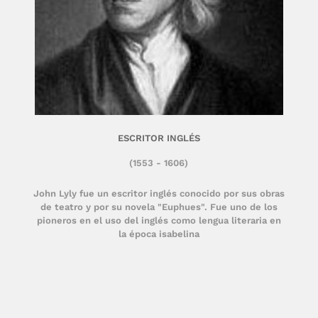
ESCRITOR INGLÉS
(1553 - 1606)
John Lyly fue un escritor inglés conocido por sus obras
de teatro y por su novela "Euphues". Fue uno de los
pioneros en el uso del inglés como lengua literaria en
la época isabelina