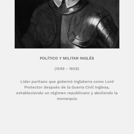
POLÍTICO Y MILITAR INGLÉS
(1599 - 1658)
Líder puritano que gobernó Inglaterra como Lord
Protector después de la Guerra Civil Inglesa,
estableciendo un régimen republicano y aboliendo la
monarquía