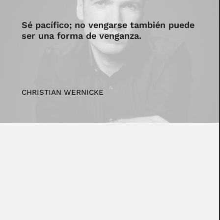
Sé pacífico; no vengarse también puede
ser una forma de venganza.
CHRISTIAN WERNICKE