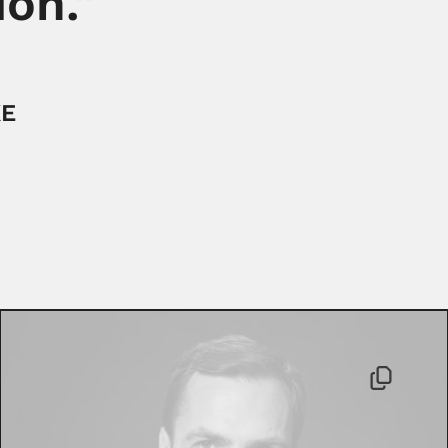
ón."
KE