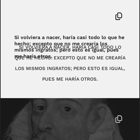
Si volviera a nacer, haría casi todo lo que he
hecho: excepto que no me crearía los
SI VOLVIERA A NACER, HARÍA CASI TODO LO
mismos ingratos; pero esto es igual, pues
me haría otros.
QUE HE HECHO: EXCEPTO QUE NO ME CREARÍA
LOS MISMOS INGRATOS; PERO ESTO ES IGUAL,
PUES ME HARÍA OTROS.