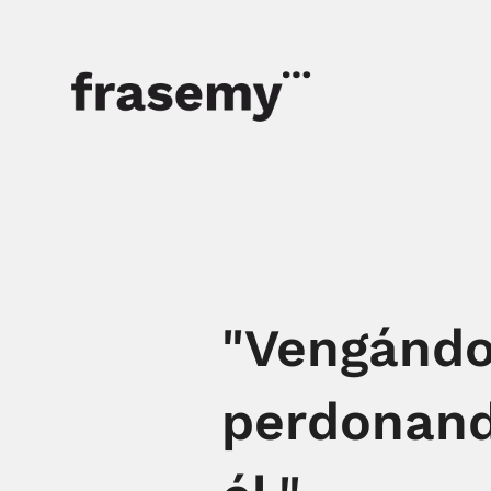
"Vengándos
perdonand