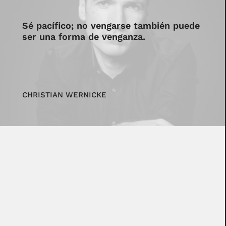
Sé pacífico; no vengarse también puede
ser una forma de venganza.
CHRISTIAN WERNICKE