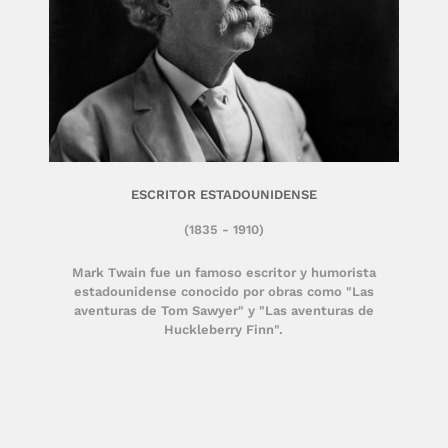
ESCRITOR ESTADOUNIDENSE
(1835 - 1910)
Mark Twain fue un famoso escritor y humorista
estadounidense conocido por obras como "Las
aventuras de Tom Sawyer" y "Las aventuras de
Huckleberry Finn".