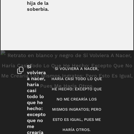
hija de la
soberbia.
Si
SI VOLVIERA A NACER,
volviera
a nacer,
HARÍA CASI TODO LO QUE
haría
HE HECHO: EXCEPTO QUE
casi
todo lo
NO ME CREARÍA LOS
que he
hecho:
MISMOS INGRATOS; PERO
excepto
ESTO ES IGUAL, PUES ME
que no
me
HARÍA OTROS.
crearía