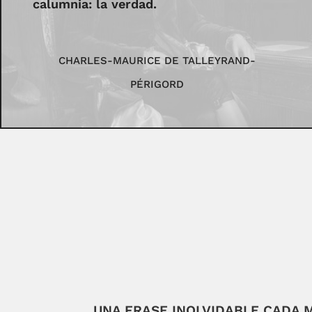
calumnia: la verdad.
CHARLES-MAURICE DE TALLEYRAND-
PÉRIGORD
UNA FRASE INOLVIDABLE CADA