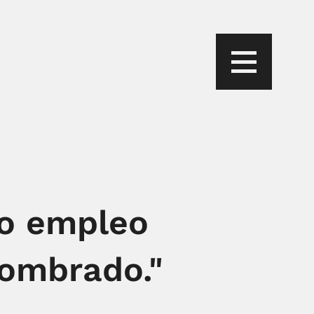
do empleo
nombrado."