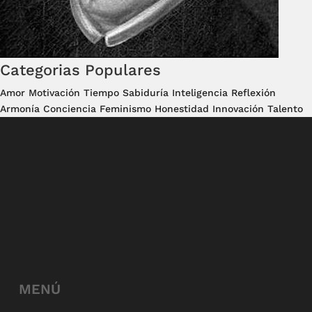
Categorias Populares
Amor
Motivación
Tiempo
Sabiduría
Inteligencia
Reflexión
Armonía
Conciencia
Feminismo
Honestidad
Innovación
Talento
MENÚ