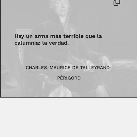
Hay un arma más terrible que la
calumnia: la verdad.
CHARLES-MAURICE DE TALLEYRAND-
PÉRIGORD