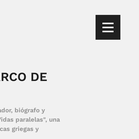
ARCO DE
dor, biógrafo y
idas paralelas", una
icas griegas y