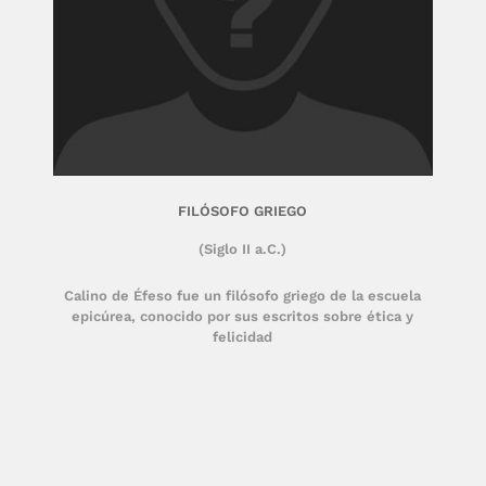
FILÓSOFO GRIEGO
(Siglo II a.C.)
Calino de Éfeso fue un filósofo griego de la escuela
epicúrea, conocido por sus escritos sobre ética y
felicidad