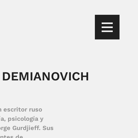
R DEMIANOVICH
 escritor ruso
a, psicología y
rge Gurdjieff. Sus
entes de