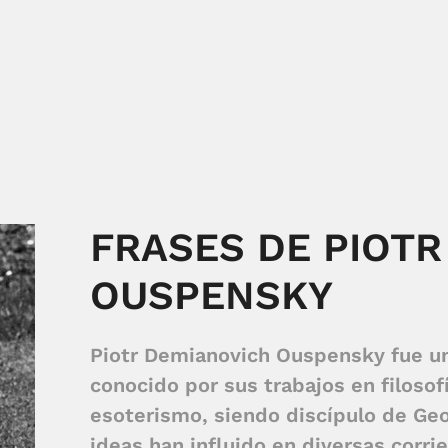
FRASES DE PIOT
OUSPENSKY
Piotr Demianovich Ouspensky fue un
conocido por sus trabajos en filosofí
esoterismo, siendo discípulo de Geo
ideas han influido en diversas corri