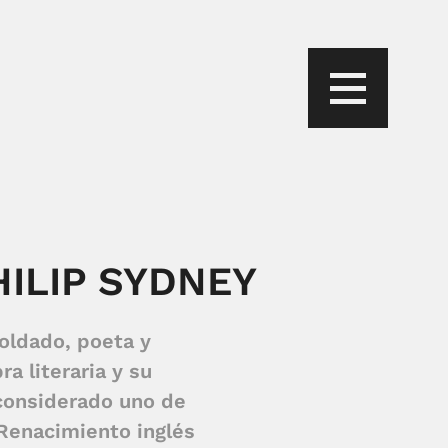
HILIP SYDNEY
soldado, poeta y
a literaria y su
 considerado uno de
Renacimiento inglés