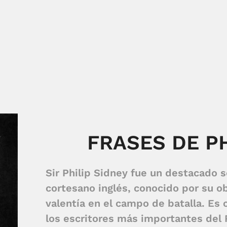
FRASES DE P
Sir Philip Sidney fue un destacado 
cortesano inglés, conocido por su obr
valentía en el campo de batalla. Es
los escritores más importantes del 