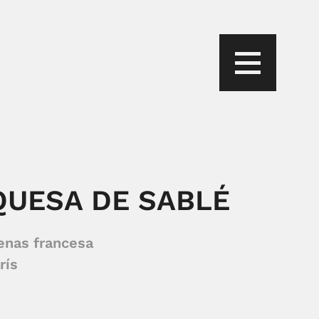
QUESA DE SABLÉ
enas francesa
rís