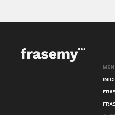
MEN
INIC
FRA
FRA