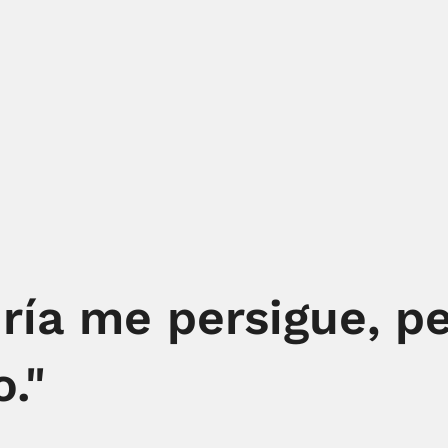
ría me persigue, p
."