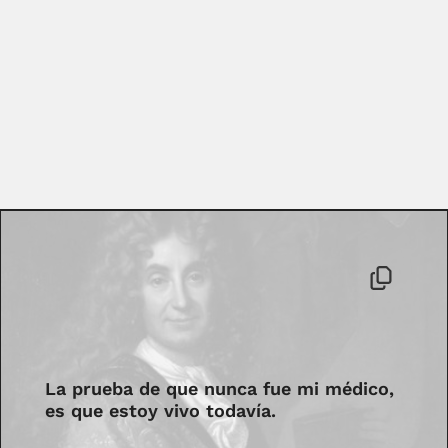
La prueba de que nunca fue mi médico,
es que estoy vivo todavía.