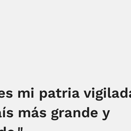
 es mi patria vigila
aís más grande y