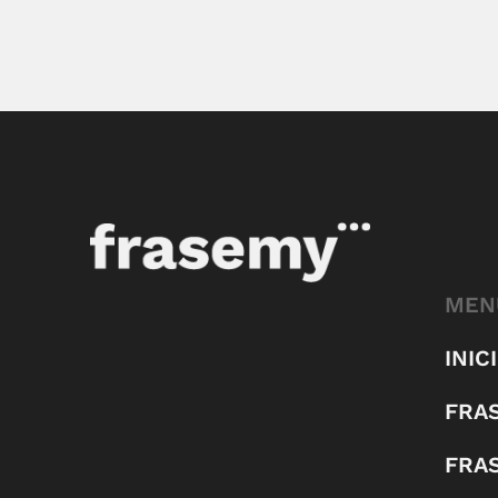
MEN
INIC
FRA
FRA