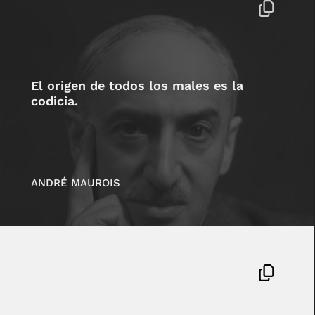
El origen de todos los males es la
codicia.
ANDRÉ MAUROIS