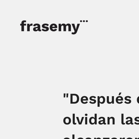
"Después d
olvidan la