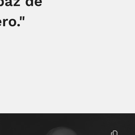
paz de
ro."