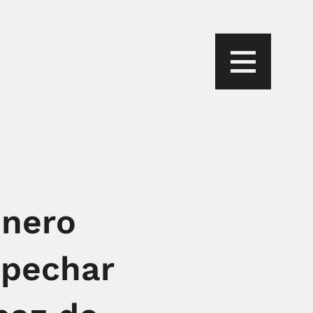
inero
spechar