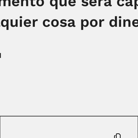
mento que será ca
quier cosa por dine
N