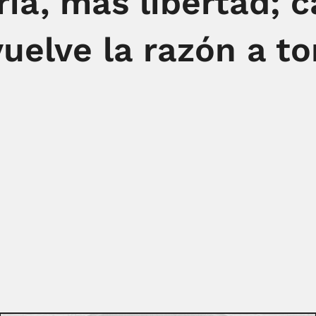
ia, más libertad; ca
uelve la razón a to