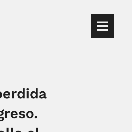
perdida
greso.