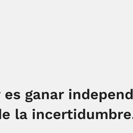
r es ganar indepen
e la incertidumbre.