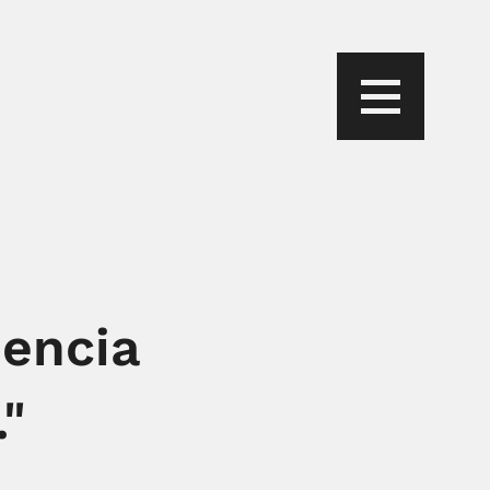
dencia
"