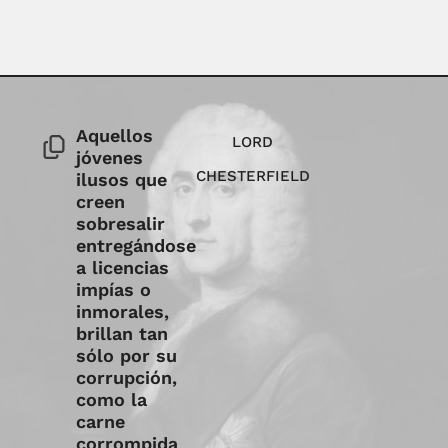
Aquellos
LORD
jóvenes
CHESTERFIELD
ilusos que
creen
sobresalir
entregándose
a licencias
impías o
inmorales,
brillan tan
sólo por su
corrupción,
como la
carne
corrompida