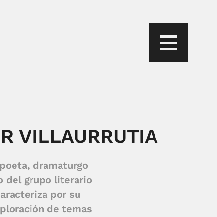
ER VILLAURRUTIA
o poeta, dramaturgo
 del grupo literario
aracteriza por su
xploración de temas