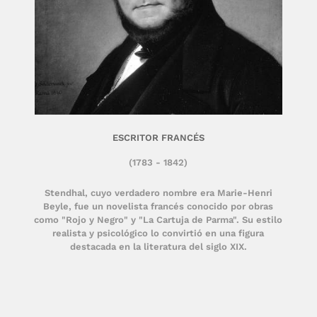
ESCRITOR FRANCÉS
(1783 - 1842)
Stendhal, cuyo verdadero nombre era Marie-Henri
Beyle, fue un novelista francés conocido por obras
como "Rojo y Negro" y "La Cartuja de Parma". Su estilo
realista y psicológico lo convirtió en una figura
destacada en la literatura del siglo XIX.