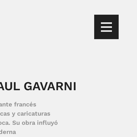
AUL GAVARNI
ante francés
cas y caricaturas
ca. Su obra influyó
oderna