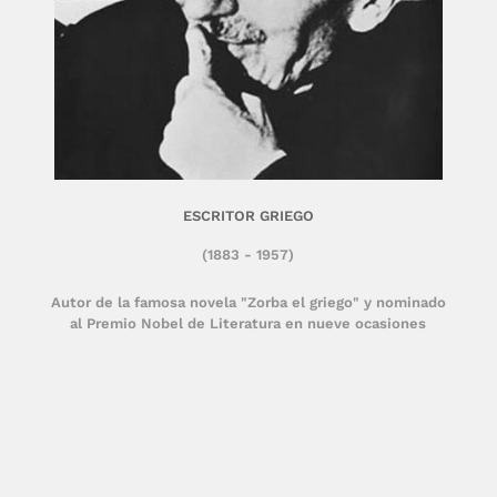
ESCRITOR GRIEGO
(1883 - 1957)
Autor de la famosa novela "Zorba el griego" y nominado
al Premio Nobel de Literatura en nueve ocasiones