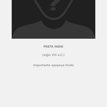
POETA INDIO
(siglo VIII a.C.)
Importante epopeya hindú