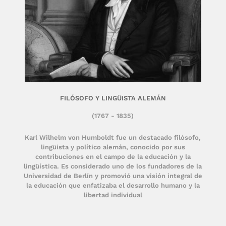
FILÓSOFO Y LINGÜISTA ALEMÁN
(1767 - 1835)
Karl Wilhelm von Humboldt fue un destacado filósofo,
lingüista y político alemán, conocido por sus
contribuciones en el campo de la educación y la
lingüística. Es considerado uno de los fundadores de la
Universidad de Berlín y promovió una visión integral de
la educación que enfatizaba el desarrollo humano y la
libertad individual