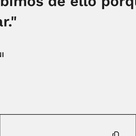
bimos de ello porq
r."
I