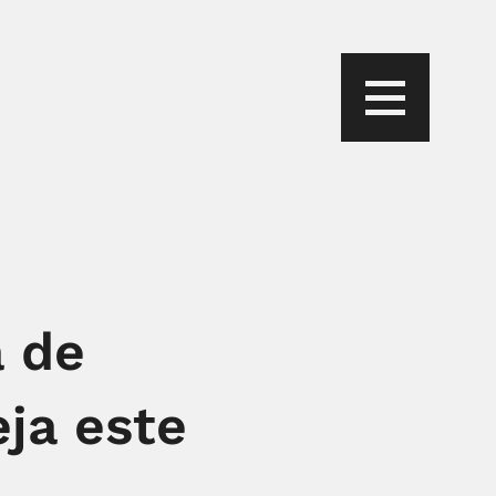
a de
ja este