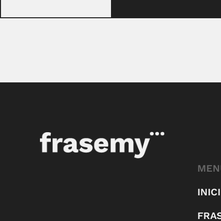
MEN
INIC
FRA