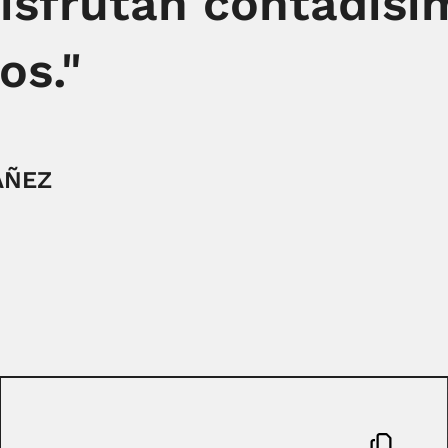
disfrutan contadísi
os."
ÁÑEZ