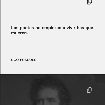
Los poetas no empiezan a vivir has que
mueren.
UGO FOSCOLO