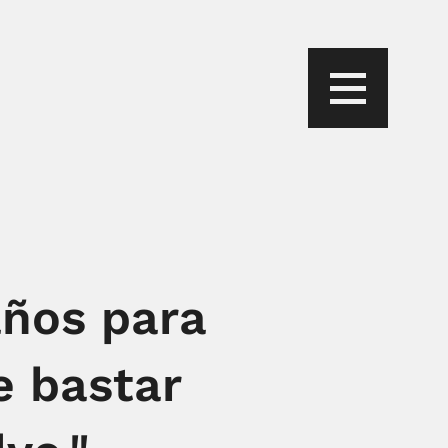
años para
e bastar