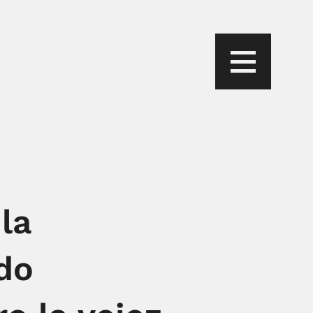
la
do