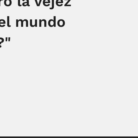
ro la vejez
el mundo
?"