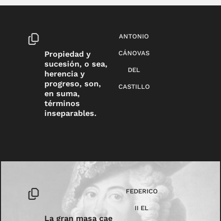
ANTONIO
Propiedad y
CÁNOVAS
sucesión, o sea,
DEL
herencia y
progreso, son,
CASTILLO
en suma,
términos
inseparables.
FEDERICO
II EL
La gran masa cae