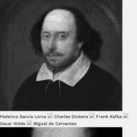
Federico García Lorca
Charles Dickens
Frank Kafka
Oscar Wilde
Miguel de Cervantes