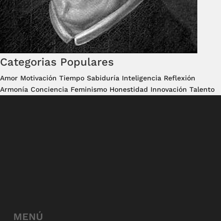
Categorias Populares
Amor
Motivación
Tiempo
Sabiduría
Inteligencia
Reflexión
Armonía
Conciencia
Feminismo
Honestidad
Innovación
Talento
MENÚ