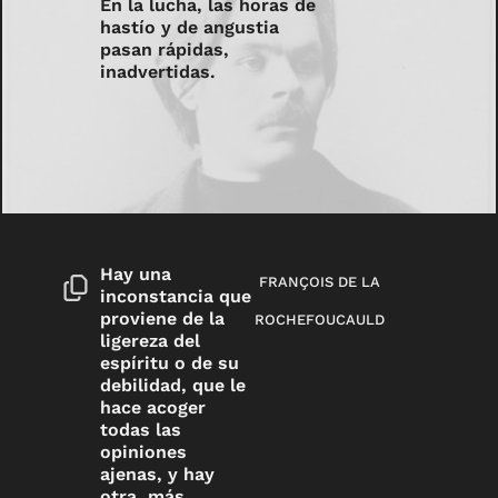
En la lucha, las horas de
hastío y de angustia
pasan rápidas,
inadvertidas.
Hay una
FRANÇOIS DE LA
inconstancia que
proviene de la
ROCHEFOUCAULD
ligereza del
espíritu o de su
debilidad, que le
hace acoger
todas las
opiniones
ajenas, y hay
otra, más