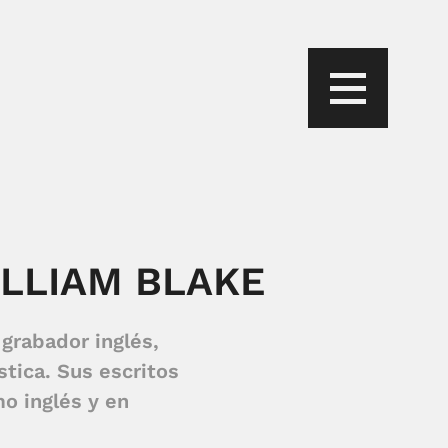
ILLIAM BLAKE
 grabador inglés,
stica. Sus escritos
mo inglés y en