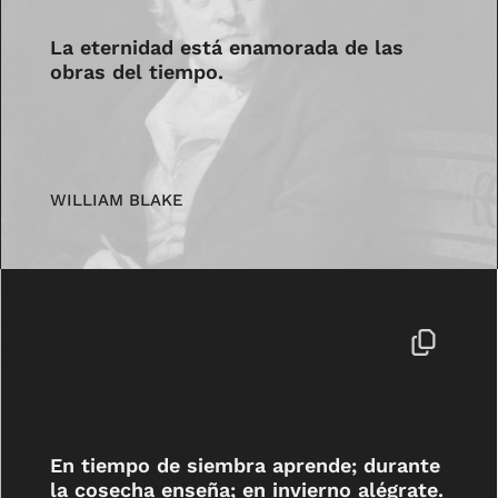
La eternidad está enamorada de las
obras del tiempo.
WILLIAM BLAKE
En tiempo de siembra aprende; durante
la cosecha enseña; en invierno alégrate.