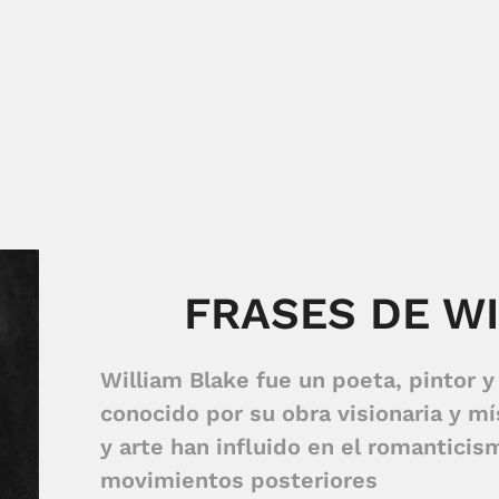
FRASES DE W
William Blake fue un poeta, pintor y
conocido por su obra visionaria y mí
y arte han influido en el romanticis
movimientos posteriores