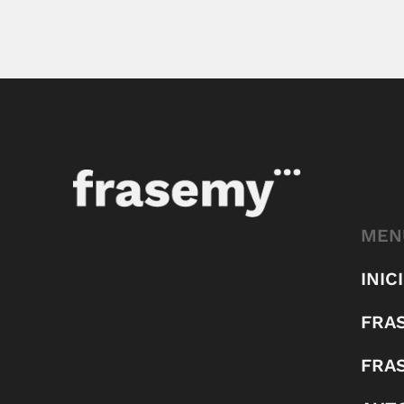
MEN
INIC
FRA
FRA