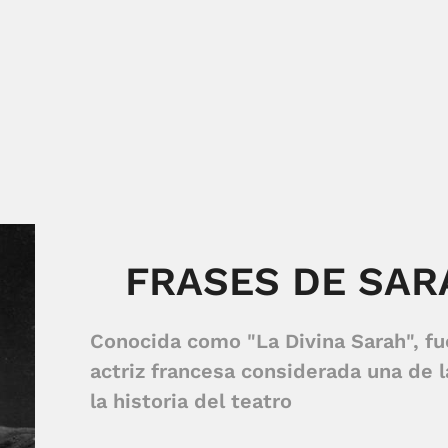
FRASES DE SA
Conocida como "La Divina Sarah", f
actriz francesa considerada una de 
la historia del teatro