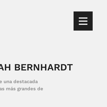
RAH BERNHARDT
ue una destacada
las más grandes de