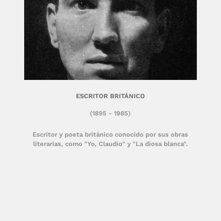
ESCRITOR BRITÁNICO
(1895 - 1985)
Escritor y poeta británico conocido por sus obras
literarias, como "Yo, Claudio" y "La diosa blanca".