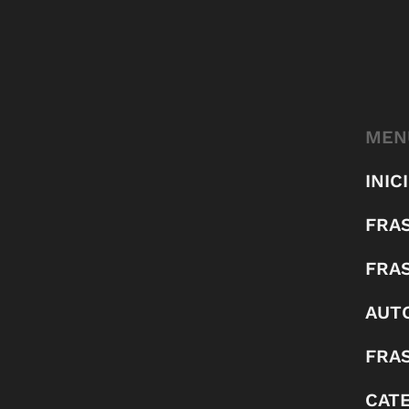
MEN
INIC
FRA
FRA
AUT
FRAS
CAT