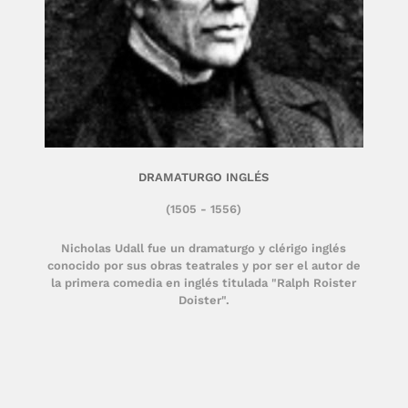
DRAMATURGO INGLÉS
(1505 - 1556)
Nicholas Udall fue un dramaturgo y clérigo inglés
conocido por sus obras teatrales y por ser el autor de
la primera comedia en inglés titulada "Ralph Roister
Doister".