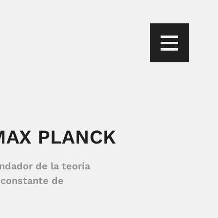
MAX PLANCK
ndador de la teoría
a constante de