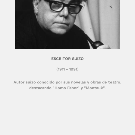
ESCRITOR SUIZO
(1911 - 1991)
Autor suizo conocido por sus novelas y obras de teatro,
destacando "Homo Faber" y "Montauk".