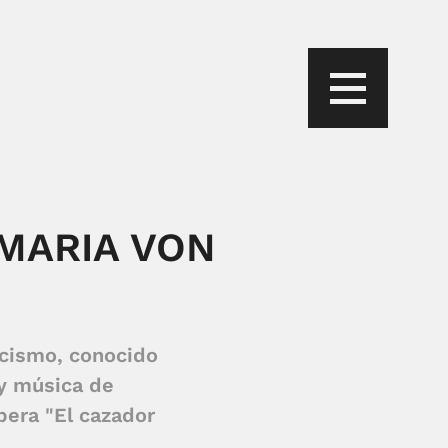
 MARIA VON
cismo, conocido
 y música de
pera "El cazador